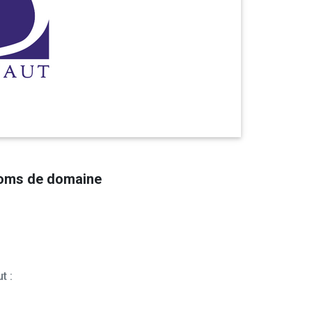
noms de domaine
t :