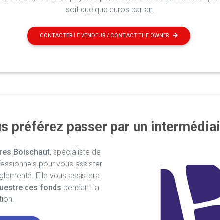
soit quelque euros par an.
CONTACTER LE VENDEUR / CONTACT THE OWNER
s préférez passer par un intermédiai
res Boischaut
, spécialiste de
fessionnels pour vous assister
églementé. Elle vous assistera
uestre des fonds
pendant la
tion.