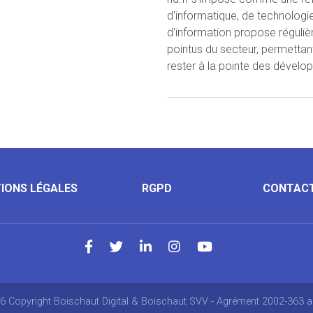
d'informatique, de technologi
d'information propose réguli
pointus du secteur, permettan
rester à la pointe des dével
IONS LÉGALES
RGPD
CONTAC
6 Copyright Boischaut Digital & Boischaut SVV - Agrément 2002-363 