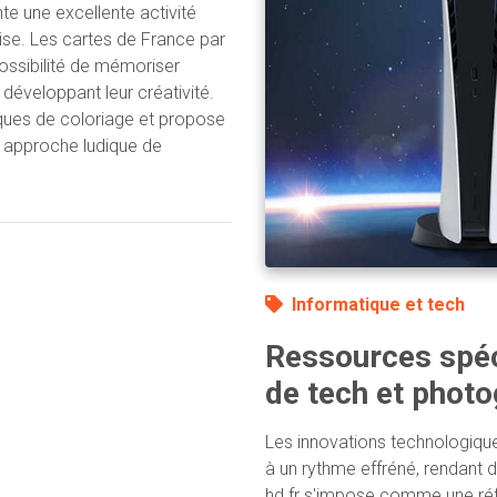
e une excellente activité
ise. Les cartes de France par
possibilité de mémoriser
 développant leur créativité.
ques de coloriage et propose
 approche ludique de
Informatique et tech
Ressources spéc
de tech et photo
Les innovations technologiqu
à un rythme effréné, rendant di
hd.fr s'impose comme une réf